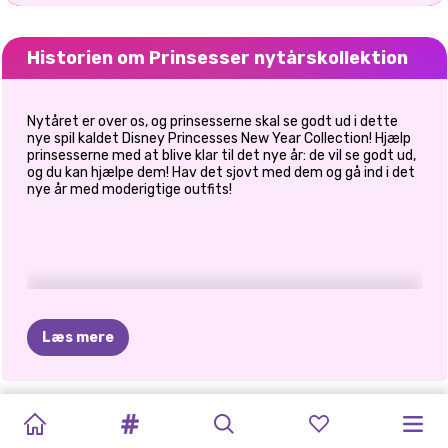
Historien om Prinsesser nytårskollektion
Nytåret er over os, og prinsesserne skal se godt ud i dette
nye spil kaldet Disney Princesses New Year Collection! Hjælp
prinsesserne med at blive klar til det nye år: de vil se godt ud,
og du kan hjælpe dem! Hav det sjovt med dem og gå ind i det
nye år med moderigtige outfits!
Læs mere
NYTÅRS
K-POP
KINESISK
TIKTOK-
ELSA
OG
HVAD
JEG
KARDASHIANS
HALLOWEEN
PRINSESSER
SKURKENS
SØSTRE
HARLEYS
PIGER
GLITTER
NYTÅRSKONCERT
NYTÅR
MOANA
VILLE
UHYGGELIGE
I
DEN
ANIMAL
"NEW
NYTÅRSAFTEN
"NEW