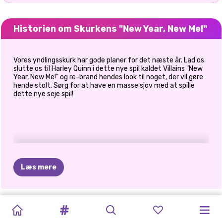
Historien om Skurkens "New Year, New Me!"
Vores yndlingsskurk har gode planer for det næste år. Lad os
slutte os til Harley Quinn i dette nye spil kaldet Villains "New
Year, New Me!" og re-brand hendes look til noget, der vil gøre
hende stolt. Sørg for at have en masse sjov med at spille
dette nye seje spil!
Læs mere
KÆRLIGHED
NYTÅRS
NYTÅRS
K-POP
K-POP
KIKI'S
PINK
PRINSESSE
HARLEY
KINESISK
SKURKENS
SØSTRE
HARLEYS
I
STIL
GLITTER
GLITTER
NYTÅRSKONCERT
NYTÅRSKONCERT
CHRISTMAS
VALENTINS
LÆRER
AT
NYTÅR
"NEW
NYTÅRSAFTEN
"NEW