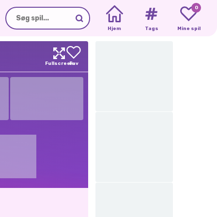
0
Hjem
Tags
Mine spil