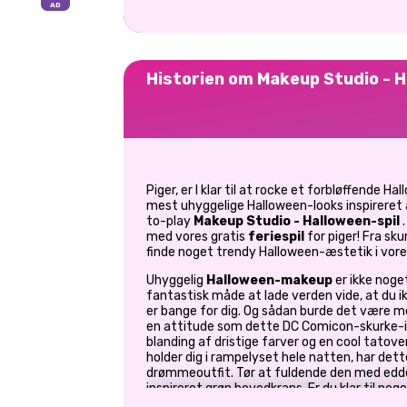
Historien om Makeup Studio - 
Piger, er I klar til at rocke et forbløffende 
mest uhyggelige Halloween-looks inspireret a
to-play
Makeup Studio - Halloween-spil
.
med vores gratis
feriespil
for piger! Fra sk
finde noget trendy Halloween-æstetik i vores s
Uhyggelig
Halloween-makeup
er ikke noge
fantastisk måde at lade verden vide, at du 
er bange for dig. Og sådan burde det være
en attitude som dette DC Comicon-skurke-in
blanding af dristige farver og en cool tatoveri
holder dig i rampelyset hele natten, har dett
drømmeoutfit. Tør at fuldende den med edd
inspireret grøn hovedkrans. Er du klar til no