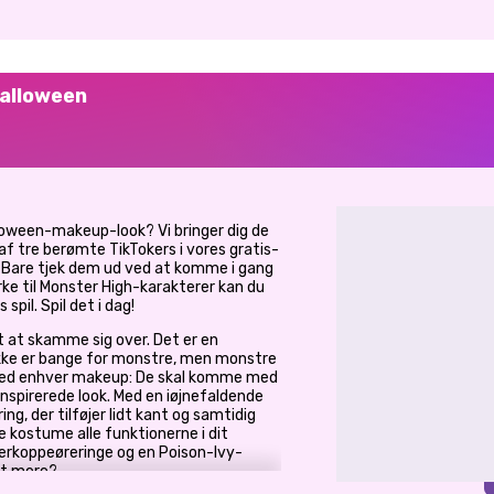
Halloween
Halloween-makeup-look? Vi bringer dig de
f tre berømte TikTokers i vores gratis-
 Bare tjek dem ud ved at komme i gang
urke til Monster High-karakterer kan du
pil. Spil det i dag!
t at skamme sig over. Det er en
ikke er bange for monstre, men monstre
 med enhver makeup: De skal komme med
spirerede look. Med en iøjnefaldende
ng, der tilføjer lidt kant og samtidig
e kostume alle funktionerne i dit
erkoppeøreringe og en Poison-Ivy-
get mere?