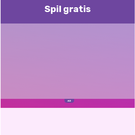
Spil gratis