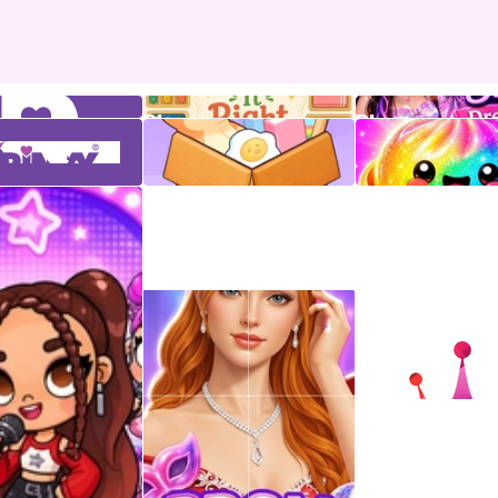
PLACER
DET
K-POP-
STJERNE:
RIGTIGT
KLÆD
DIG
HYGGELIGT
MYSTERY
HJEM:
SQUISHY
DRØMMEOPBEVARINGSKASSE
DUMPLING
BLIND
BOX