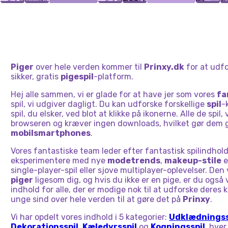
Piger
over hele verden kommer til
Prinxy.dk
for at udfo
sikker, gratis
pigespil
-platform.
Hej alle sammen, vi er glade for at have jer som vores
fa
spil, vi udgiver dagligt. Du kan udforske forskellige
spil
-
spil, du elsker, ved blot at klikke på ikonerne. Alle de spil, 
browseren og kræver ingen downloads, hvilket gør dem g
mobilsmartphones
.
Vores fantastiske team leder efter fantastisk spilindhol
eksperimentere med nye
modetrends
,
makeup-stile
e
single-player-spil eller sjove multiplayer-oplevelser. Den v
piger
ligesom dig, og hvis du ikke er en pige, er du også
indhold for alle, der er modige nok til at udforske deres k
unge sind over hele verden til at gøre det på
Prinxy
.
Vi har opdelt vores indhold i 5 kategorier:
Udklædningss
Dekorationsspil
,
Kæledyrsspil
og
Kogningsspil
, hve