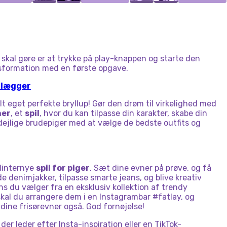
skal gøre er at trykke på play-knappen og starte den
nsformation med en første opgave.
nlægger
t eget perfekte bryllup! Gør den drøm til virkelighed med
ner
, et
spil
, hvor du kan tilpasse din karakter, skabe din
 dejlige brudepiger med at vælge de bedste outfits og
plinternye
spil for piger
. Sæt dine evner på prøve, og få
e denimjakker, tilpasse smarte jeans, og blive kreativ
ns du vælger fra en eksklusiv kollektion af trendy
skal du arrangere dem i en Instagrambar #fatlay, og
 dine frisørevner også. God fornøjelse!
der leder efter Insta-inspiration eller en TikTok-