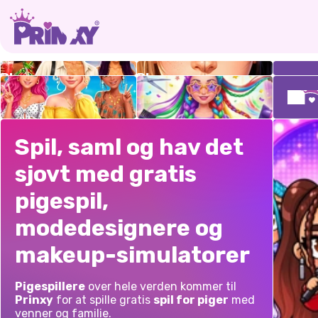
BEDSTE
GLAM
VENNER
MAKEOVER
ELLIE
OG
FRISØRSALON
HEDEBØLGE
STUDIO
Spil, saml og hav det
VENNER
SOMMERSTIL
sjovt med gratis
SOMMERLIG
pigespil,
STRANDSTEMNING
modedesignere og
makeup-simulatorer
Pigespillere
over hele verden kommer til
Prinxy
for at spille gratis
spil for piger
med
venner og familie.