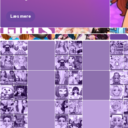
Læs mere
OUTFIT
MODE
SPIL
SPIL
UDKL
AVAT
SPIL
SPIL
SPIL
DRØMMEBRYLLUPSUDKLÆD
INK
2-SPILLER
PÅKL
WORL
TOM
OG
RUMI
MIRA
K-POP-JÆGERE
LÆKKER
KJOL
SPIL
OG
D
FERIE
STIL
MAKE
VEJE
ANGELA
INSTA
ZOEY:
I
DÆMONSTIL
VAFFELIS
TATO
PRINSESSE
SPIL
SPIL
SPIL
SCEN
MODE
K-POP-JÆGERE
DESIGN
FEST
SPIL
SPIL
SPIL
KENDIS
SPIL
VINTERLEGE
FESTS
SPIL
SPIL
SPIL