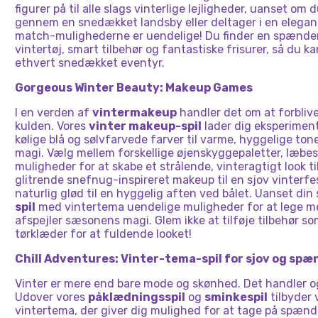
figurer på til alle slags vinterlige lejligheder, uanset om 
gennem en snedækket landsby eller deltager i en elegan
match-mulighederne er uendelige! Du finder en spænde
vintertøj, smart tilbehør og fantastiske frisurer, så du ka
ethvert snedækket eventyr.
Gorgeous Winter Beauty: Makeup Games
I en verden af ​​
vintermakeup
handler det om at forbli
kulden. Vores
vinter makeup-spil
lader dig eksperiment
kølige blå og sølvfarvede farver til varme, hyggelige tone
magi. Vælg mellem forskellige øjenskyggepaletter, læbes
muligheder for at skabe et strålende, vinteragtigt look ti
glitrende snefnug-inspireret makeup til en sjov vinterfest
naturlig glød til en hyggelig aften ved bålet. Uanset din s
spil
med vintertema uendelige muligheder for at lege m
afspejler sæsonens magi. Glem ikke at tilføje tilbehør 
tørklæder for at fuldende looket!
Chill Adventures: Vinter-tema-spil for sjov og spæ
Vinter er mere end bare mode og skønhed. Det handler 
Udover vores
påklædningsspil
og
sminkespil
tilbyder 
vintertema, der giver dig mulighed for at tage på spæn