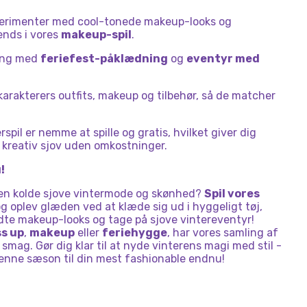
erimenter med cool-tonede makeup-looks og
nds i vores
makeup-spil
.
ing med
feriefest-påklædning
og
eventyr med
 karakterers outfits, makeup og tilbehør, så de matcher
rspil er nemme at spille og gratis, hvilket giver dig
 kreativ sjov uden omkostninger.
!
i den kolde sjove vintermode og skønhed?
Spil vores
og oplev glæden ved at klæde sig ud i hyggeligt tøj,
te makeup-looks og tage på sjove vintereventyr!
s up
,
makeup
eller
feriehygge
, har vores samling af
smag. Gør dig klar til at nyde vinterens magi med stil -
denne sæson til din mest fashionable endnu!