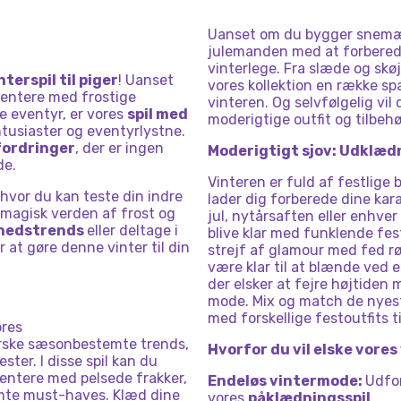
SPIL
KOLDT
DRAMA
Uanset om du bygger snemænd
julemanden med at forberede f
vinterlege. Fra slæde og skø
nterspil til piger
! Uanset
vores kollektion en række sp
mentere med frostige
vinteren. Og selvfølgelig vil
 eventyr, er vores
spil med
moderigtige outfit og tilbeh
tusiaster og eventyrlystne.
ordringer
, der er ingen
Moderigtigt sjov: Udklædni
de.
Vinteren er fuld af festlige
, hvor du kan teste din indre
lader dig forberede dine kara
 magisk verden af ​​frost og
jul, nytårsaften eller enhve
hedstrends
eller deltage i
blive klar med funklende fest
r at gøre denne vinter til din
strejf af glamour med fed rø
være klar til at blænde ved en
der elsker at fejre højtide
mode. Mix og match de nyest
med forskellige festoutfits ti
ores
orske sæsonbestemte trends,
Hvorfor du vil elske vores
ster. I disse spil kan du
mentere med pelsede frakker,
Endeløs vintermode:
Udfor
emte must-haves. Klæd dine
vores
påklædningsspil
.