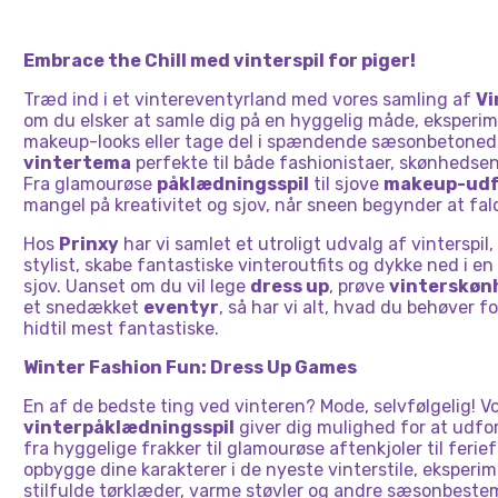
TIL
VINTERBAL
HOUSE
MAKEOVER
Embrace the Chill med vinterspil for piger!
Træd ind i et vintereventyrland med vores samling af
Vi
om du elsker at samle dig på en hyggelig måde, eksperi
makeup-looks eller tage del i spændende sæsonbetonede
vintertema
perfekte til både fashionistaer, skønhedsen
Fra glamourøse
påklædningsspil
til sjove
makeup-udf
mangel på kreativitet og sjov, når sneen begynder at fal
Hos
Prinxy
har vi samlet et utroligt udvalg af vinterspil
stylist, skabe fantastiske vinteroutfits og dykke ned i en
sjov. Uanset om du vil lege
dress up
, prøve
vinterskøn
et snedækket
eventyr
, så har vi alt, hvad du behøver fo
hidtil mest fantastiske.
Winter Fashion Fun: Dress Up Games
En af de bedste ting ved vinteren? Mode, selvfølgelig! V
vinterpåklædningsspil
giver dig mulighed for at udf
fra hyggelige frakker til glamourøse aftenkjoler til feriefe
opbygge dine karakterer i de nyeste vinterstile, eksperi
stilfulde tørklæder, varme støvler og andre sæsonbest