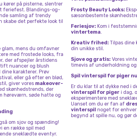
du kører på pisterne, slentrer
t feriefest. Blandings-og-
Frosty Beauty Looks:
Eksp
nde samling af trendy
sæsonbestemte skønhedstre
n skabe det perfekte look til
Feriesjov:
Kom i feststemn
vintertema
.
Kreativ frihed:
Tilpas dine
ve glam, mens du omfavner
din unikke stil.
ere med frostede looks, fra
Sjove og gratis:
Vores vinte
r, der afspejler årstidens
timevis af underholdning og
tift nuancer og blush
l dine karakterer. Prøv
Spil vinterspil for piger nu
ival, eller gå efter en blød,
til, giver vores
makeover-
Er du klar til at dykke ned 
ed skønhedstrends, der
vinterspil for piger
i dag, 
som høreværn, søde hatte og
eksperimentere med sneklæd
Uanset om du er fan af
dres
vinterspil
noget for enhver 
nding
begynd at spille nu, og gør 
også om sjov og spænding!
vi en række spil med
dende sneklædte eventyr.