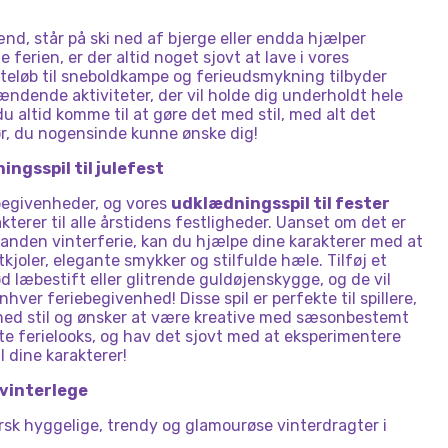
TRENDS
, står på ski ned af bjerge eller endda hjælper
erien, er der altid noget sjovt at lave i vores
jteløb til sneboldkampe og ferieudsmykning tilbyder
ændende aktiviteter, der vil holde dig underholdt hele
 du altid komme til at gøre det med stil, med alt det
ør, du nogensinde kunne ønske dig!
ngsspil til julefest
 begivenheder, og vores
udklædningsspil til fester
kterer til alle årstidens festligheder. Uanset om det er
r anden vinterferie, kan du hjælpe dine karakterer med at
kjoler, elegante smykker og stilfulde hæle. Tilføj et
d læbestift eller glitrende guldøjenskygge, og de vil
hver feriebegivenhed! Disse spil er perfekte til spillere,
n med stil og ønsker at være kreative med sæsonbestemt
e ferielooks, og hav det sjovt med at eksperimentere
l dine karakterer!
 vinterlege
sk hyggelige, trendy og glamourøse vinterdragter i