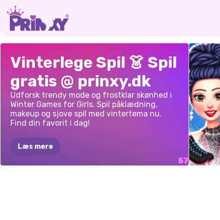
BARBEE
OG
VARM
OG
SNE
JULESTEMNING
AVATAR
K-PO
Vinterlege Spil 👗 Spil
VENNER
KOLD
SAML
PÅKLÆDNINGSSPIL
WORLD:
HUNT
gratis @ prinxy.dk
HYGGELIG
VINTERSTIL
FERIE
VINTERBY
JULE
Udforsk trendy mode og frostklar skønhed i
VINTER
Winter Games for Girls. Spil påklædning,
makeup og sjove spil med vintertema nu.
Find din favorit i dag!
Læs mere
PRINS
VINTERFE
DISNEY
SKØJ
K-POP
KIKI'S
PINK
PRIN
PRINSESSER
FROZEN
MEGA
VINT
PRINCESS
NYTÅRSKONCERT
CHRISTMAS
VINT
BYDER
CHRISTMAS:
DRES
SEAS
NYTÅRSKOLLEKTION
2
VELKOMMEN
EXTREME
BEST