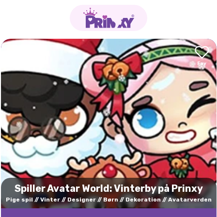
Spiller Avatar World: Vinterby på Prinxy
Pige spil
Vinter
Designer
Børn
Dekoration
Avatarverden