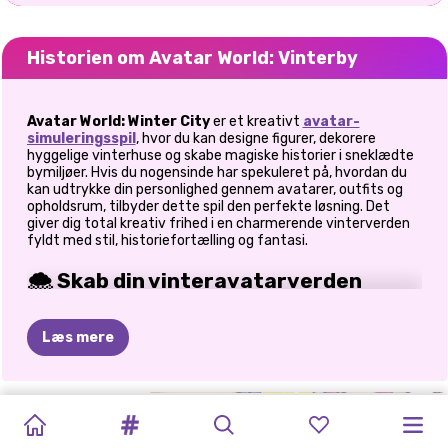
Historien om Avatar World: Vinterby
Avatar World: Winter City
er et kreativt
avatar-
simuleringsspil
, hvor du kan designe figurer, dekorere
hyggelige vinterhuse og skabe magiske historier i sneklædte
bymiljøer. Hvis du nogensinde har spekuleret på, hvordan du
kan udtrykke din personlighed gennem avatarer, outfits og
opholdsrum, tilbyder dette spil den perfekte løsning. Det
giver dig total kreativ frihed i en charmerende vinterverden
fyldt med stil, historiefortælling og fantasi.
🌨️ Skab din vinteravatarverden
I Avatar World: Winter City starter du med at skabe en unik
Læs mere
virtuel identitet. Vælg mellem et bredt udvalg af figurer,
frisurer, outfits og accessories, der matcher dit humør eller
din sæsonbestemte stemning. Personligt elskede jeg at
blande hyggelige sweatere med vinterstøvler; det føltes
TOCA
BRAINROTS:
MIT
MIT
TOCA
AVATAR
TB
TOCA
FROZEN
NY
GIFT!
PRINSESSER
øjeblikkeligt som at træde ind i en snedækket eventyrby.
Uanset om du foretrækker søde, æstetiske eller dristige
WORLD:
UDKLÆDNING
BYHJEM:
KLISTERMÆRKERUM
WORLD
WORLD
VERDEN
BOCA
ALT
CHRISTMAS:
HOME
HUS
stilarter, lader dette avatarspil dig eksperimentere uden