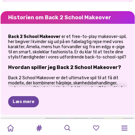
Historien om Back 2 School Makeover
Back 2 School Makeover
er et free-to-play makeover-spil,
her begiver I kvinder sig ud på en fabelagtig rejse med vores
karakter, Amelia, mens hun forvandler sig fra en edgy e-pige
til en smart, skoleklar fashionista. Er du klar til at teste dine
stylistfærdigheder i vores udfordrende back-to-school-spil?
Hvordan spiller jeg Back 2 School Makeover?
Back 2 School Makeover er det ultimative spil til at få dit
modefix, der kombinerer hårpleje, skønhedsbehandlinger,
makeup og påklædning i ét glamfyldt eventyr. Så kanalér din
indre stylist og gør dig klar til at rocke hallerne med din stil!
Læs mere
Forvandl Amelias e-girl look: fra mørke lokker til en
fantastisk kastanjebob
Spillet starter med, at Amelia rocker sin klassiske e-pige-stil
HIGHSCHOOL
EFTERÅRS
TIKTOK
med lange, mørke lokker og et fedt makeup-look. Det er din
HIGHSCHOOL
ELLIE
OG
MIN
HIGH
SISTERS
SKURKESKOLEN
PIGER
opgave at forny hendes udseende for at gøre hende til den
MEAN
ÆSTETIK
EFTERÅRSMOD
MEAN
BLONDIE
ultimative hovedturner i skolen! Først og fremmest er det
EFTERÅRSBØTTELISTE
SCHOOL
FALL
OOTD
TILBAGE