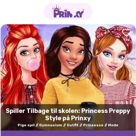
Spiller Tilbage til skolen: Princess Preppy
Style på Prinxy
Pige spil
Gymnasium
Outfit
Prinsesse
Mode