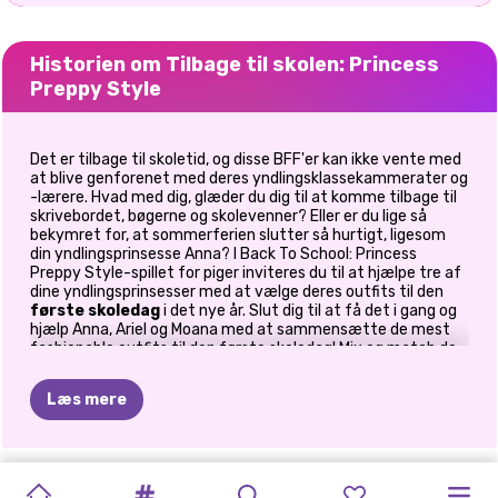
Historien om Tilbage til skolen: Princess
Preppy Style
Det er tilbage til skoletid, og disse BFF'er kan ikke vente med
at blive genforenet med deres yndlingsklassekammerater og
-lærere. Hvad med dig, glæder du dig til at komme tilbage til
skrivebordet, bøgerne og skolevenner? Eller er du lige så
bekymret for, at sommerferien slutter så hurtigt, ligesom
din yndlingsprinsesse Anna? I Back To School: Princess
Preppy Style-spillet for piger inviteres du til at hjælpe tre af
dine yndlingsprinsesser med at vælge deres outfits til den
første skoledag
i det nye år. Slut dig til at få det i gang og
hjælp Anna, Ariel og Moana med at sammensætte de mest
fashionable outfits til den første skoledag! Mix og match de
tøjstykker og tilbehør, du bedst kan lide, og gør dem til "A"-
elever med kun et par klik. God fornøjelse med at spille
Læs mere
skole-påklædningsspil
online på Prinxy.app!
HIGHSCHOOL
AFGANGSFRISURER
TIKTOK-
JENNER
SUPERMODEL
KARDASHIANS
TOP
LAV
DIN
POLYNESISK
TILBAGE
PRINSESSER
MONSTER