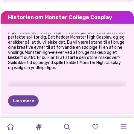
Historien om Monster College Cosplay
Piger, elsker du Monster High? Hvis du gør det, så er dette det
perfekte spil for dig. Det hedder Monster High Cosplay, og jeg
er sikker på, at du vil elske det. Du vil være i stand til at bruge
dine kreative evner til at forvandle en sød pige til en af dine
yndlings Monster High-elever ved at bruge makeup og et
lækkert outfit. Er du klar til at starte den store makeover?
Spild ikke tid og begynd spillet kaldet Monster High Cosplay
og vælg din yndlingsfigur.
Læs mere
EXTREME
HIGHSCHOOL
IBIZA
HARLEY
ELLIE:
KYLIE
SUPERHELTE
TILBAGE
PIXIE
TILBAGE
PRINSESSER
MONSTER
MAKEOVER:
MEAN
POOL
LÆRER
AT
NYTÅRSAFTEN
JENNER
VIOLET
TIL
FLIRTY
TIL
CHEERLEADERS
COLLEGE