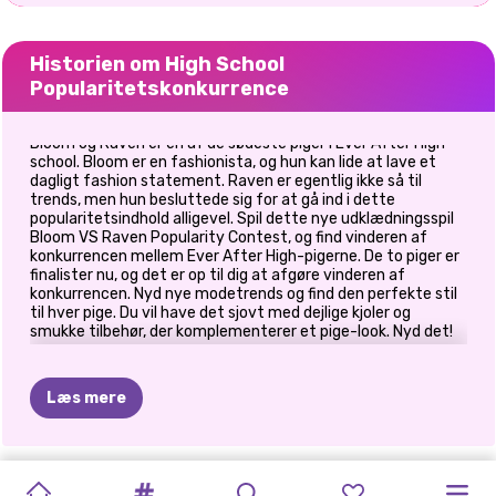
Historien om High School
Popularitetskonkurrence
Bloom og Raven er en af de sødeste piger i Ever After High
school. Bloom er en fashionista, og hun kan lide at lave et
dagligt fashion statement. Raven er egentlig ikke så til
trends, men hun besluttede sig for at gå ind i dette
popularitetsindhold alligevel. Spil dette nye udklædningsspil
Bloom VS Raven Popularity Contest, og find vinderen af
konkurrencen mellem Ever After High-pigerne. De to piger er
finalister nu, og det er op til dig at afgøre vinderen af
konkurrencen. Nyd nye modetrends og find den perfekte stil
til hver pige. Du vil have det sjovt med dejlige kjoler og
smukke tilbehør, der komplementerer et pige-look. Nyd det!
Læs mere
HIGHSCHOOL
AFGANGSFRISURER
PRINCESS
ELIZAS
WITCHY
BFFS
BLONDINER
MÅNED
PRINSESSER
TILBAGE
PRINSESSER
MONSTER