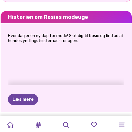
Historien om Rosies modeuge
Hver dag er en ny dag for mode! Slut dig til Rosie og find ud af
hendes yndlingstøjstemaer for ugen.
Læs mere
PRINCESS
PRINCESSES
BABY
CELEBRITY
BLONDINER
MÅNED
DRESS-UP
BFF:
PRINSESSER
PRINSESSER
SKURKE
ELIZA
OG
ALL
WHITE
FASHION
DUKKE
WAY
OF
GØR
DET
FOR
MED
BOHEMIAN
TØJ
PATCHWORK
FASHIONISTAER
GOLDIE