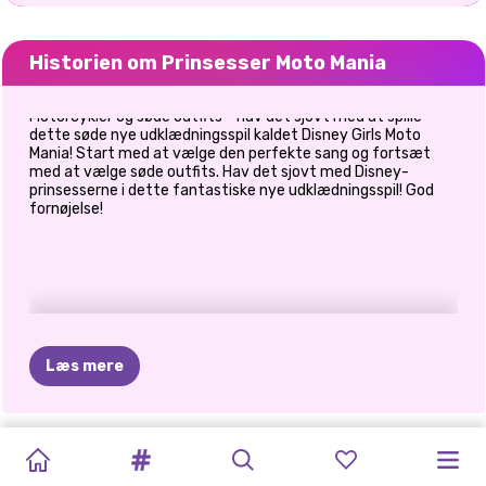
Historien om Prinsesser Moto Mania
Motorcykler og søde outfits - hav det sjovt med at spille
dette søde nye udklædningsspil kaldet Disney Girls Moto
Mania! Start med at vælge den perfekte sang og fortsæt
med at vælge søde outfits. Hav det sjovt med Disney-
prinsesserne i dette fantastiske nye udklædningsspil! God
fornøjelse!
Læs mere
PRINCESS
PRINCESSES
BABY
CELEBRITY
BLONDINER
MÅNED
DRESS-UP
BFF:
PRINSESSER
PRINSESSER
SKURKE
ELIZA
OG
ALL
WHITE
FASHION
DUKKE
WAY
OF
GØR
DET
FOR
MED
BOHEMIAN
TØJ
PATCHWORK
FASHIONISTAER
GOLDIE