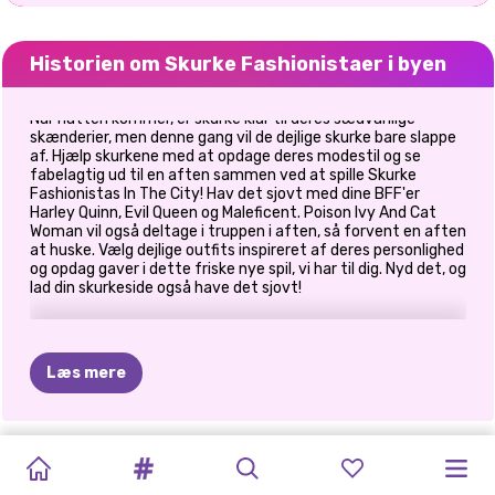
Historien om Skurke Fashionistaer i byen
Når natten kommer, er skurke klar til deres sædvanlige
skænderier, men denne gang vil de dejlige skurke bare slappe
af. Hjælp skurkene med at opdage deres modestil og se
fabelagtig ud til en aften sammen ved at spille Skurke
Fashionistas In The City! Hav det sjovt med dine BFF'er
Harley Quinn, Evil Queen og Maleficent. Poison Ivy And Cat
Woman vil også deltage i truppen i aften, så forvent en aften
at huske. Vælg dejlige outfits inspireret af deres personlighed
og opdag gaver i dette friske nye spil, vi har til dig. Nyd det, og
lad din skurkeside også have det sjovt!
Læs mere
PRINCESS
PRINCESSES
BABY
CELEBRITY
BLONDINER
MÅNED
DRESS-UP
BFF:
PRINSESSER
PRINSESSER
SKURKE
ELIZA
OG
ALL
WHITE
FASHION
DUKKE
WAY
OF
GØR
DET
FOR
MED
BOHEMIAN
TØJ
PATCHWORK
FASHIONISTAER
GOLDIE