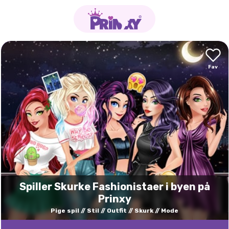
Spiller Skurke Fashionistaer i byen på
Prinxy
Pige spil
Stil
Outfit
Skurk
Mode