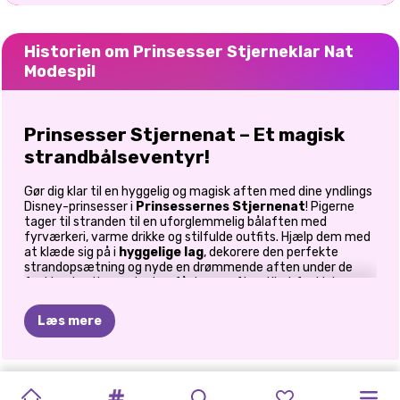
Historien om Prinsesser Stjerneklar Nat
Modespil
Prinsesser Stjernenat – Et magisk
strandbålseventyr!
Gør dig klar til en hyggelig og magisk aften med dine yndlings
Disney-prinsesser i
Prinsessernes Stjernenat
! Pigerne
tager til stranden til en uforglemmelig bålaften med
fyrværkeri, varme drikke og stilfulde outfits. Hjælp dem med
at klæde sig på i
hyggelige lag
, dekorere den perfekte
strandopsætning og nyde en drømmende aften under de
funklende stjerner. Lad os få denne aften til at funkle!
Klæd dig op til en hyggelig aften på
Læs mere
stranden!
Når solen går ned, forvandles stranden til et magisk
PRINCESS
PRINCESSES
BABY
CELEBRITY
BLONDINER
MÅNED
DRESS-UP
BFF:
PRINSESSER
PRINSESSER
SKURKE
ELIZA
OG
tilflugtssted, og prinsesserne har brug for
det perfekte