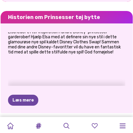
Historien om Prinsesser tøj bytte
Elsa leder efter inspiration i andre Disney-prinsesser
garderober! Hjælp Elsa med at definere sin nye stil i dette
glamourøse nye spil kaldet Disney Clothes Swap! Sammen
med dine andre Disney-favoritter vil du have en fantastisk
tid med at spille dette stilfulde nye spil! God fornøjelse!
Læs mere
PRINCESS
PRINCESSES
BABY
CELEBRITY
BLONDINER
MÅNED
DRESS-UP
BFF:
PRINSESSER
PRINSESSER
SKURKE
ELIZA
OG
ALL
WHITE
FASHION
DUKKE
WAY
OF
GØR
DET
FOR
MED
BOHEMIAN
TØJ
PATCHWORK
FASHIONISTAER
GOLDIE