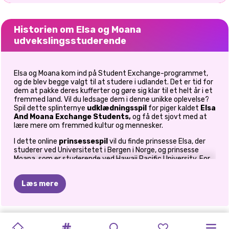
Historien om Elsa og Moana
udvekslingsstuderende
Elsa og Moana kom ind på Student Exchange-programmet,
og de blev begge valgt til at studere i udlandet. Det er tid for
dem at pakke deres kufferter og gøre sig klar til et helt år i et
fremmed land. Vil du ledsage dem i denne unikke oplevelse?
Spil dette splinternye
udklædningsspil
for piger kaldet
Elsa
And Moana Exchange Students,
og få det sjovt med at
lære mere om fremmed kultur og mennesker.
I dette online
prinsessespil
vil du finde prinsesse Elsa, der
studerer ved Universitetet i Bergen i Norge, og prinsesse
Moana, som er studerende ved Hawaii Pacific University. For
nylig lancerede disse to universiteter et udvekslingsprogram
for studerende, og pigerne besluttede at tilmelde sig.
Læs mere
Studerende fra et universitet kan komme til et andet for at
studere, rejse og lære mere om fremmed kultur og
mennesker. Lyder fedt, hva'? Pigerne er så begejstrede for
denne nye oplevelse, og de kunne bruge dine ekspertråd til at
ELSA
OG
PRINCESS
PRIKKET
ELLIE
OG
VILLAINS
ELIZA
OG
MANGAPRINSESSER:
PRINSESSER
CUTEZEE'S
PRINSESSE
blande sig! Slut dig til at komme i gang med
SUPERHELTE
PRINSESSER
Elsa And Moana
Exchange Students
-spillet, og se, hvilke smarte uni-looks