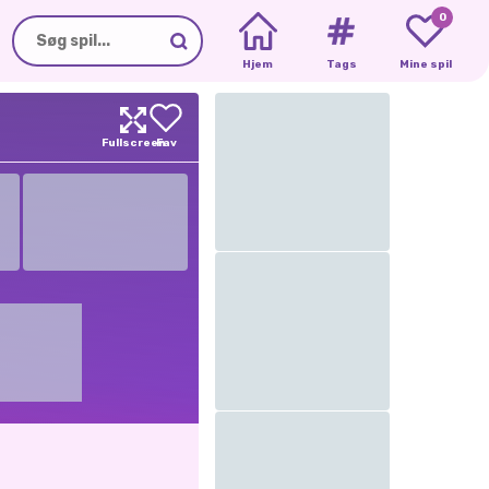
0
Hjem
Tags
Mine spil