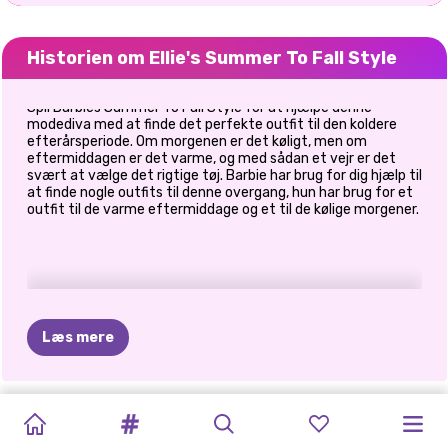
Historien om Ellie's Summer To Fall Style
Spil Barbies Summer To Fall Style for at hjælpe denne
modediva med at finde det perfekte outfit til den koldere
efterårsperiode. Om morgenen er det køligt, men om
eftermiddagen er det varme, og med sådan et vejr er det
svært at vælge det rigtige tøj. Barbie har brug for dig hjælp til
at finde nogle outfits til denne overgang, hun har brug for et
outfit til de varme eftermiddage og et til de kølige morgener.
Læs mere
BFFS
TIKTOK
SORORITY
HVAD
JEG
SKRÆMMENDE
VIOLET
I
FASHIONISTA
ELLIE
ELLA
PRINSESSER
SISTERS
ELLIE'S
GOLDEN
EFTERÅRSMODE
FALL
VILLE
LILY
EFTERÅRET
ÅRET
MODEBLOGGER
RAINY
DAY
EFTERÅRSAFBRYDER
FALL
SUMMER