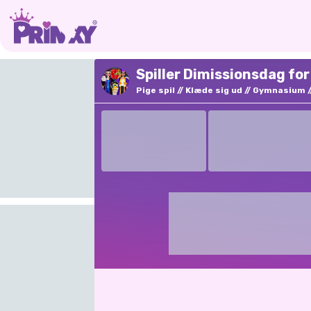
Spiller Dimissionsdag for
Pige spil
Klæde sig ud
Gymnasium