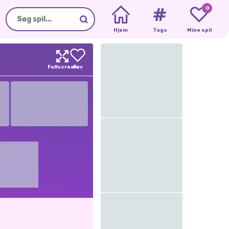
0
Hjem
Tags
Mine spil