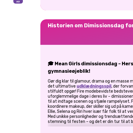
Historien om Dimissionsdag for
🎓 Mean Girls dimissionsdag – Hers
gymnasieøjeblik!
Gør dig klar til glamour, drama og en masse 
det ultimative
udklædningsspil
, der forvan
stilfuldt opgør! Fire modebevidste bedsteve
uforglemmelige dage i deres liv – dimissionen
til at indtage scenen og stjæle rampelyset. F
koordinere makeup, der skiller sig ud på kamer
Ellie, Selena og Riri hver især får folk til at
Med unikke personligheder og trendsættende
stemning til festen – og det er din tur til at b
👗 Mød pigerne – Fire modeikoner, f