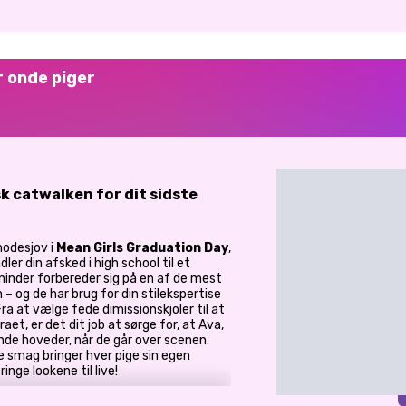
 onde piger
k catwalken for dit sidste
modesjov i
Mean Girls Graduation Day
,
dler din afsked i high school til et
ninder forbereder sig på en af de mest
 – og de har brug for din stilekspertise
ra at vælge fede dimissionskjoler til at
aet, er det dit job at sørge for, at Ava,
 vende hoveder, når de går over scenen.
 smag bringer hver pige sin egen
ringe lookene til live!
ire unikke stilarter