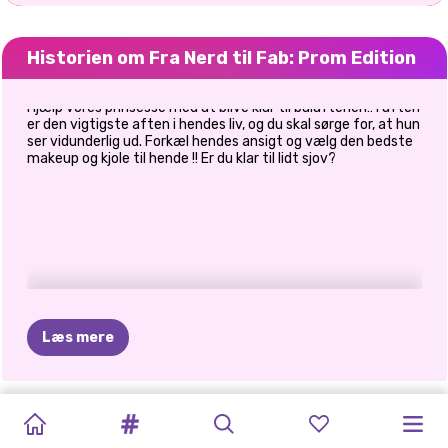
Historien om Fra Nerd til Fab: Prom Edition
Hjælp vores prinsesse med at blive klar til balaftenen!! I aften
er den vigtigste aften i hendes liv, og du skal sørge for, at hun
ser vidunderlig ud. Forkæl hendes ansigt og vælg den bedste
makeup og kjole til hende !! Er du klar til lidt sjov?
Læs mere
GLAM
TIKTOK-
ELSA
OG
HALLOWEEN
PRINSESSER
VIOLET
I
PRINCESSES
E-PIGE
PRINCESS
TILBAGE
ELIZA
PRINCESS
PIGER
MAKEOVER
MOANA
I
DEN
ANIMAL
EFTERÅRET
FASHION
FASHION
FIRST
TIL
MALL
RAINBOW