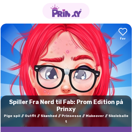
Spiller Fra Nerd til Fab: Prom Edition på
Prinxy
Pige spil
Outfit
Skønhed
Prinsesse
Makeover
Skoleballe
t