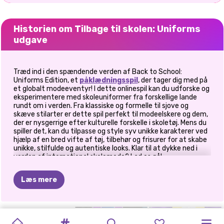
Historien om Tilbage til skolen: Uniforms
udgave
Træd ind i den spændende verden af Back to School:
Uniforms Edition, et
påklædningsspil
, der tager dig med på
et globalt modeeventyr! I dette onlinespil kan du udforske og
eksperimentere med skoleuniformer fra forskellige lande
rundt om i verden. Fra klassiske og formelle til sjove og
skæve stilarter er dette spil perfekt til modeelskere og dem,
der er nysgerrige efter kulturelle forskelle i skoletøj. Mens du
spiller det, kan du tilpasse og style syv unikke karakterer ved
hjælp af en bred vifte af tøj, tilbehør og frisurer for at skabe
unikke, stilfulde og autentiske looks. Klar til at dykke ned i
verden af international skolemode? Lad os gå!
Hvordan spiller jeg Back To School: Uniforms
Læs mere
Edition?
Spillet er opbygget i syv forskellige enheder, der hver
repræsenterer
skoleuniformer fra et specifikt land eller
SORTÉR
COLLEGE
GRADUATION
AFGANGSFRISURER
HIGHSCHOOL
ELLIE
OG
VILLAINS
ELIZA
OG
HIGH
PRINSESSER
SKURKESKOLEN
tema
. Der er dog et twist! I stedet for at vælge enheden,