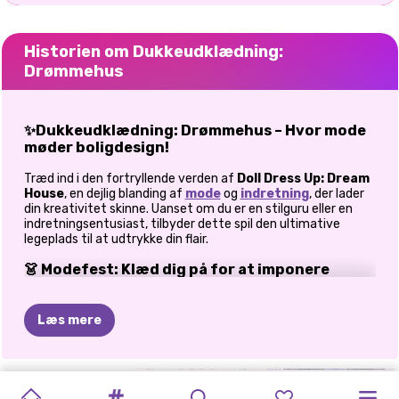
Historien om Dukkeudklædning:
Drømmehus
✨Dukkeudklædning: Drømmehus – Hvor mode
møder boligdesign!
Træd ind i den fortryllende verden af
Doll
Dress Up: Dream
House
, en dejlig blanding af
mode
og
indretning
, der lader
din kreativitet skinne. Uanset om du er en stilguru eller en
indretningsentusiast, tilbyder dette spil den ultimative
legeplads til at udtrykke din flair.
👗 Modefest: Klæd dig på for at imponere
Vælg din dukke -
Start med at vælge din yndlingsdukke –
hver med sin egen charme – klar til en stilforvandling.
Læs mere
Garderobe-eventyrland -
Udforsk en skattekiste af
outfits - kjoler, nederdele, toppe, sko og masser af
accessories. Tilføj lidt glimmer med livlig makeup for at
DRØMMEVÆRELSE:
PAPER
LISAS
JULEHUS
PRINXY
EXTREME
BABY
ELLIE
ELLIE
-
PRINSESSER
DUKKERNES
fuldende looket.