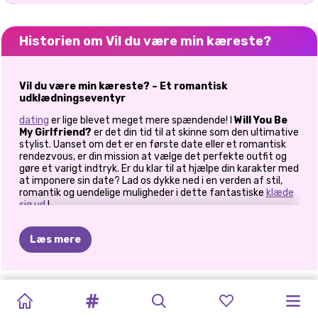
Historien om Vil du være min kæreste?
Vil du være min kæreste? – Et romantisk
udklædningseventyr
dating
er lige blevet meget mere spændende! I
Will You Be
My Girlfriend?
er det din tid til at skinne som den ultimative
stylist. Uanset om det er en første date eller et romantisk
rendezvous, er din mission at vælge det perfekte outfit og
gøre et varigt indtryk. Er du klar til at hjælpe din karakter med
at imponere sin date? Lad os dykke ned i en verden af stil,
romantik og uendelige muligheder i dette fantastiske
klæde
sig ud
!
Påklædning til livets date
Læs mere
At vælge det rigtige outfit kan være afgørende for en date,
og i dette spil er der meget på spil! Udforsk en garderobe
fyldt med:
TIKTOK-
ELSA
OG
HVAD
JEG
KARDASHIANS
HALLOWEEN
PRINSESSER
POLYNESISK
PRINCESSES
E-PIGE
PRINCESSES
CAVE
TILBAGE
Stilfulde kjoler: Fra flirtende blomstermønstre til elegant
PIGER
aftentøj – find det perfekte look til enhver date.
MOANA
VILLE
UHYGGELIGE
I
DEN
ANIMAL
PRINSESSE
FASHION
FASHION
THRIFT
GIRLS
TIL