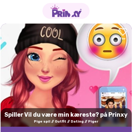
Spiller Vil du være min kæreste? på Prinxy
Pige spil
Outfit
Dating
Piger