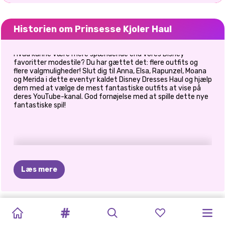
Historien om Prinsesse Kjoler Haul
Hvad kunne være mere spændende end vores Disney-
favoritter modestile? Du har gættet det: flere outfits og
flere valgmuligheder! Slut dig til Anna, Elsa, Rapunzel, Moana
og Merida i dette eventyr kaldet Disney Dresses Haul og hjælp
dem med at vælge de mest fantastiske outfits at vise på
deres YouTube-kanal. God fornøjelse med at spille dette nye
fantastiske spil!
Læs mere
TIKTOK-
ELSA
OG
HVAD
JEG
KARDASHIANS
HALLOWEEN
PRINSESSER
POLYNESISK
PRINCESSES
E-PIGE
PRINCESSES
CAVE
TILBAGE
PIGER
MOANA
VILLE
UHYGGELIGE
I
DEN
ANIMAL
PRINSESSE
FASHION
FASHION
THRIFT
GIRLS
TIL