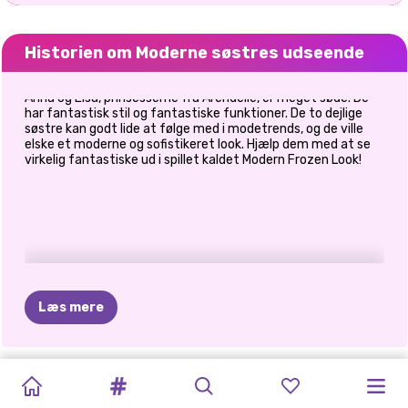
Historien om Moderne søstres udseende
Anna og Elsa, prinsesserne fra Arendelle, er meget søde. De
har fantastisk stil og fantastiske funktioner. De to dejlige
søstre kan godt lide at følge med i modetrends, og de ville
elske et moderne og sofistikeret look. Hjælp dem med at se
virkelig fantastiske ud i spillet kaldet Modern Frozen Look!
Læs mere
TIKTOK-
ELSA
OG
HVAD
JEG
KARDASHIANS
HALLOWEEN
PRINSESSER
POLYNESISK
PRINCESSES
E-PIGE
PRINCESSES
CAVE
TILBAGE
PIGER
MOANA
VILLE
UHYGGELIGE
I
DEN
ANIMAL
PRINSESSE
FASHION
FASHION
THRIFT
GIRLS
TIL