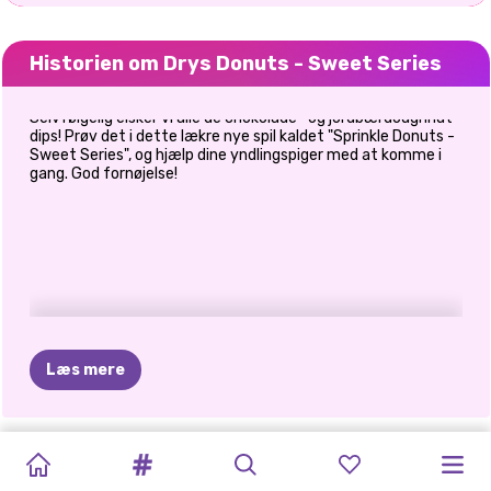
Historien om Drys Donuts - Sweet Series
Selvfølgelig elsker vi alle de chokolade- og jordbærdoughnut
dips! Prøv det i dette lækre nye spil kaldet "Sprinkle Donuts -
Sweet Series", og hjælp dine yndlingspiger med at komme i
gang. God fornøjelse!
Læs mere
TIKTOK-
ELSA
OG
HVAD
JEG
KARDASHIANS
HALLOWEEN
PRINSESSER
POLYNESISK
PRINCESSES
E-PIGE
MILKSHAKE
SUPER
DRYS
PIGER
MOANA
VILLE
UHYGGELIGE
I
DEN
ANIMAL
PRINSESSE
FASHION
FASHION
CAFÉ
SWEETS
DONUTS
-