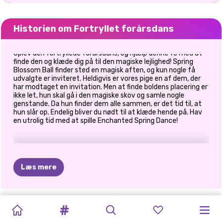
Historien om Fortryllet forårsdans
Oplev den fortryllede forårsdans, og hjælp denne fe med at
finde den og klæde dig på til den magiske lejlighed! Spring
Blossom Ball finder sted en magisk aften, og kun nogle få
udvalgte er inviteret. Heldigvis er vores pige en af dem, der
har modtaget en invitation. Men at finde boldens placering er
ikke let, hun skal gå i den magiske skov og samle nogle
genstande. Da hun finder dem alle sammen, er det tid til, at
hun slår op. Endelig bliver du nødt til at klæde hende på. Hav
en utrolig tid med at spille Enchanted Spring Dance!
Læs mere
BLOOM
TIKTOK-
ELSA
OG
SUPERMODEL
KARDASHIANS
HALLOWEEN
NISSER
OG
FAIRY'S
VIOLET
ENCHANTED
ELLIE
CINDY
PIGER
FANTASY
MOANA
FASHION
UHYGGELIGE
I
DEN
MAGISKE
MAGICAL
FORÅR
FOREST
FAIRY
OF
LOVE
ON