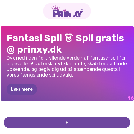
FE
SIRENIX
KAWAII
RPG
DIAMANTHAVFRUER
HEKS
OG
FE
GRIMM
SKØNHED
KAWAII
MERMAID
PASTEL
VINTERFE
VAMPIRISK
NISSER
OG
PRINCESS:
PRINSESSE
ENGLE
FE
PRINSESSER
ENCHANTED
Fantasi Spil 👗 Spil gratis
KLÆD
UD
PERSONA
BFF
DRESS
UP
SPIL
CYBERPUNK
ROULETTE
MAGISKE
MAGICAL
ELF
KOSTUMER
FOREST
@ prinxy.dk
BUILDER
DRESS
UP
GAME
ROMANCE
FORTÆLLINGER
FRISØRSALON
Dyk ned i den fortryllende verden af fantasy-spil for
pigespillere! Udforsk mytiske lande, skab forbløffende
udseende, og begiv dig ud på spændende quests i
vores fængslende spiludvalg.
Læs mere
ELLIE
FAIRY
OF
FORTRYLLET
THE
WOODS
FORÅRSDANS
+