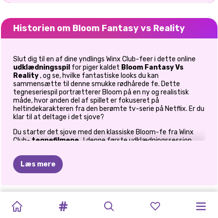
Historien om Bloom Fantasy vs Reality
Slut dig til en af dine yndlings Winx Club-feer i dette online
udklædningsspil
for piger kaldet
Bloom Fantasy Vs
Reality
, og se, hvilke fantastiske looks du kan
sammensætte til denne smukke rødhårede fe. Dette
tegneseriespil portrætterer Bloom på en ny og realistisk
måde, hvor anden del af spillet er fokuseret på
heltindekarakteren fra den berømte tv-serie på Netflix. Er du
klar til at deltage i det sjove?
Du starter det sjove med den klassiske Bloom-fe fra Winx
Club-
tegnefilmene
. I denne første udklædningssession
slutter du dig til den smukke bevingede fe på Alfeas magiske
skole, og her får du hjælp til at vælge sit udseende til en ny
Læs mere
dag. Du bør starte med at lægge hendes makeup, så skal du
hjælpe hende med at finde sig selv en ny frisure, og derefter
kan du klæde hende på. I Blooms fantasy-garderobe vil du
finde nogle af de mest farverige fekjoler, du nogensinde har
FASHION
ÅH
MIN
BFFS
CRYPTO
FASHION
VALENTINES
NISSER
OG
FAIRY'S
VIOLET
ENCHANTED
set. Der findes dejlige flæskekjoler i en blanding af dejlige
ELLIE
CINDY
pastelfarver, der er lange gulvfejende gallakjoler, der er
BOX:
GOTH
GOLDEN
GALS
BOX:
GLAM
MAKEUP
MAGISKE
MAGICAL
FORÅR
FOREST
FAIRY
OF
LOVE
ON
glitterdryssede strøg, fantastiske hæle og et imponerende