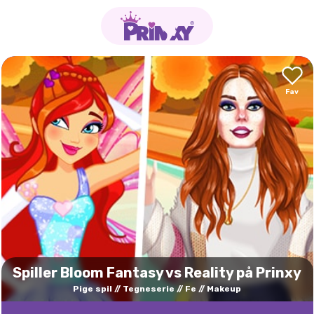
Spiller Bloom Fantasy vs Reality på Prinxy
Pige spil
Tegneserie
Fe
Makeup