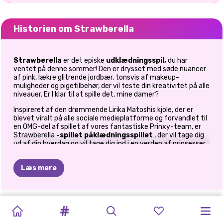
Historien om Strawberella
Strawberella
er det episke
udklædningsspil,
du har
ventet på denne sommer! Den er drysset med søde nuancer
af pink, lækre glitrende jordbær, tonsvis af makeup-
muligheder og pigetilbehør, der vil teste din kreativitet på alle
niveauer. Er I klar til at spille det, mine damer?
Inspireret af den drømmende Lirika Matoshis kjole, der er
blevet viralt på alle sociale medieplatforme og forvandlet til
en OMG-del af spillet af vores fantastiske Prinxy-team, er
Strawberella
-spillet påklædningsspillet
, der vil tage dig
ud af din hverdag og vil tage dig ind i en verden af prinsesser,
hvor bomuldsbolcher, friske jordbær og gnistre sætter tonen
i mode. Så vil det sætte dig i en super dygtig makeupartists
Læs mere
og en dygtig moderådgivers sko, der vil fuldende vores piges
drømmende look med det bedste udvalg af makeup og
tilbehør.
GLAMOUR
Lad os starte med
modedesigneropgaven
STRAWBERELLA
TIKTOK
, en udfordring,
SOMMER
MARINETTE
SUPERHELTE
SOMMERFEST
ELIZA
OG
PRINSESSER
BOHO
ANNIE
OG
FASHIONISTA
der vil tage din kreativitet til et højere niveau, mens du
#STRANDLIV
BLOMSTERTRE
ÆSTETIK
VINTERFERIE:
VIOLET
skaber din jordbærtrykte kjole. I Strawberella-
BLONDIE
SOMMERFLETNI
modespillet
SUMMER
ELIZA
ÅRET