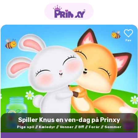
Spiller Knus en ven-dag på Prinxy
Pige spil
Kæledyr
Venner
Bff
Forår
Sommer