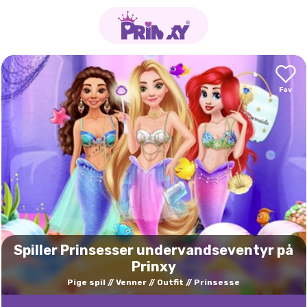
Spiller Prinsesser undervandseventyr på
Prinxy
Pige spil
Venner
Outfit
Prinsesse