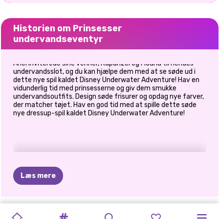
Historien om Prinsesser
undervandseventyr
Ariel inviterede sine venner, Rapunzel og Moana til hendes
undervandsslot, og du kan hjælpe dem med at se søde ud i
dette nye spil kaldet Disney Underwater Adventure! Hav en
vidunderlig tid med prinsesserne og giv dem smukke
undervandsoutfits. Design søde frisurer og opdag nye farver,
der matcher tøjet. Hav en god tid med at spille dette søde
nye dressup-spil kaldet Disney Underwater Adventure!
Læs mere
TIKTOK-
ELSA
OG
HVAD
JEG
TWINCHELLA
KNUS
EN
UHYGGELIGE
PRINSESSE
PRINSESSE
DECORATE:
ELIZAS
HAVFRUEPRINSESSER
DUKKERNES