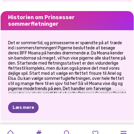
Historien om Prinsesser
sommerfletninger
Det er sommertid, og prinsesserne er spændte på at træde
ind i sommerstemningen! Pigerne besluttede at besøge
deres BFF Moana på hendes drømmende ø. Da Moana kender
sin barndomsø så meget, vil hun vise pigerne alle skattene på
den. Startende med fletningsstativet er den vidunderlige
flettestil kompleks, men du kan også prøve det med vores
dejlige spil. Start med at vælge en flettet frisure til Ariel og
Elsa. Du kan vælge sommerfuglefletningen, over hele flettet
stil og mange flere til en sjov tid her! Så vil Moana vise dig og
pigerne modetrends på øen. Det handler om farverige
mønstre og glade print! Nyd at spille Princess Summer Braids!
Læs mere
NYTÅRS
ÅH
MIN
BFFS
PRINSESSER
BFFS
KNUS
EN
SØSTRE
BFFS
BEDSTE
ELIZAS
PRINCESS
BLONDINER