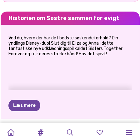
Historien om Søstre sammen for evigt
Ved du, hvem der har det bedste søskendeforhold? Din
yndlings Disney-duo! Slut dig til Eliza og Anna i dette
fantastiske nye udklædningsspil kaldet Sisters Together
Forever og fejr deres stærke bånd! Hav det sjovt!
Læs mere
NYTÅRS
ÅH
MIN
BFFS
PRINSESSER
BFFS
KNUS
EN
SØSTRE
BFFS
BEDSTE
ELIZAS
PRINCESS
BLONDINER
GLITTER
GOTH
GOLDEN
UGLY
VINTERFERIE
VEN-DAG
NYTÅRSAFTEN
AFTEN
I
VENNER:
HIMMELSKE
RAINBOW
GØR
DET