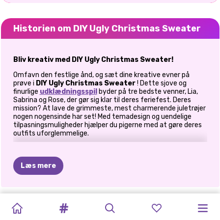
Historien om DIY Ugly Christmas Sweater
Bliv kreativ med DIY Ugly Christmas Sweater!
Omfavn den festlige ånd, og sæt dine kreative evner på
prøve i
DIY Ugly Christmas Sweater
! Dette sjove og
finurlige
udklædningsspil
byder på tre bedste venner, Lia,
Sabrina og Rose, der gør sig klar til deres feriefest. Deres
mission? At lave de grimmeste, mest charmerende juletrøjer
nogen nogensinde har set! Med temadesign og uendelige
tilpasningsmuligheder hjælper du pigerne med at gøre deres
outfits uforglemmelige.
Hvordan spiller man DIY Ugly Christmas
Sweater?
Læs mere
En festlig modeudfordring
Hvad er en feriefest uden en konkurrence om Ugly Christmas
NYTÅRS
ELLIE
NYTÅRS
K-POP
KIKI'S
PINK
K-POP
BFFS
JUL
KARDASHIANS
Sweater? I dette spil vil du guide Lia, Sabrina og Rose gennem
BLIV
KLAR
HARLEYS
PRINSESSER
en sjov rejse med sweaterfremstilling og tilbehør. Hver pige
MAKEUP
CHRISTMAS
GLITTER
NYTÅRSKONCERT
CHRISTMAS
NYTÅRSKONCE
PRINSESSER
GINGERBREAD
HOLDER
MED
MIG:
"NEW
NYTÅRSKOLLEK
har et unikt tema til sin sweater, og det er op til dig at bringe