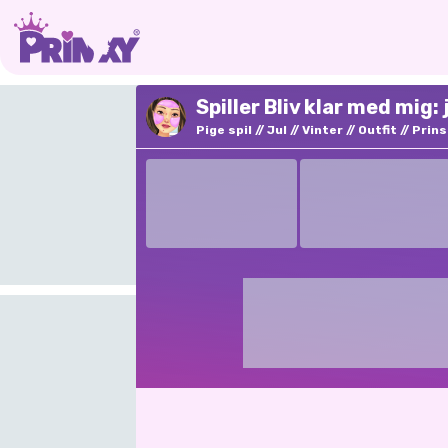
Spiller Bliv klar med mig
Pige spil
Jul
Vinter
Outfit
Prin