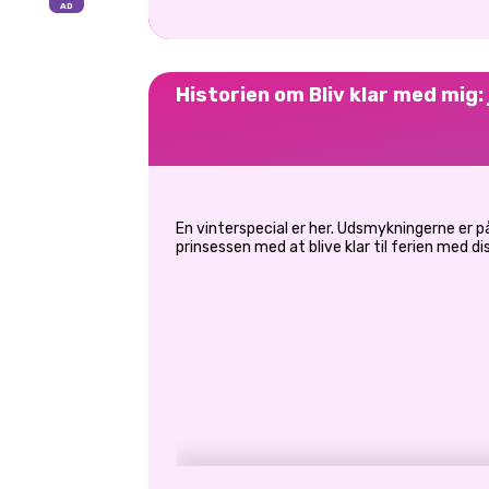
Historien om Bliv klar med mig:
En vinterspecial er her. Udsmykningerne er på 
prinsessen med at blive klar til ferien med d