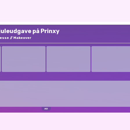
: juleudgave på Prinxy
sesse
Makeover