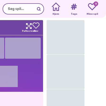
0
Hjem
Tags
Mine spil