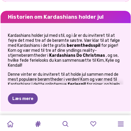
Historien om Kardashians holder jul
Kardashians holder jul med stil, og i år er du inviteret til at
fejre det med tre af de berømte søstre. Vær klar til at følge
med Kardashians i dette gratis
berømthedsspil
for piger!
Kom og vær med til tre af dine yndlings reality-
stjerneberømtheder i
Kardashians Do Christmas
, og se,
hvilke fede ferielooks du kan sammensætte til Kim, Kylie og
Kendall!
Denne vinter er du inviteret til at holde jul sammen med de
mest populære berømtheder i verden! Kom og vær med til
Kardashians i dette splinternye
feriespil
for piger, og hjælp
de smukke søstre med at forberede sig til at deltage i
julemiddagen med stil. Kendall, Kylie og Kim er dem, der har
Læs mere
brug for din ekspertrådgivning, så gå ikke glip af denne
mulighed for at style nogle af de mest populære piger i hele
verden. Før noget andet, start med
makeup-
udfordringen,
en session, hvor du kommer til at bruge nogle af Kylies
ELLIE
KÆRLIGHED
NYTÅRS
FROZEN
BFFS
JUL
PRINSESSER
BLIV
KLAR
ELLIE
AND
PRINSESSER
berømte kosmetik til at skabe ferie-makeup-looks til hver af
HVORDAN
INSTAGIRLS
dem. Husk på, at disse berømtheder elsker, at deres makeup
CHRISTMAS
I
STIL
GLITTER
PRINCESS
PRINSESSER
GINGERBREAD
DECEMBERDRØM
MED
MIG:
BEN:
EN
I
HARLEY
JULEUDKLÆDNI
er unik og med en naturlig finish, så vælg naturlige farver til