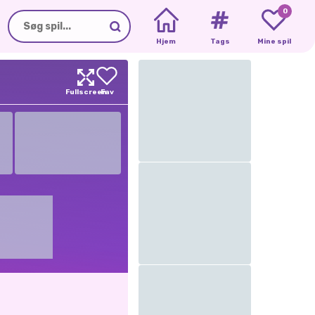
0
Hjem
Tags
Mine spil