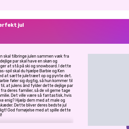
erfekt jul
 Ken skal tilbringe julen sammen væk fra
 dejlige par skal have en skøn og
gger at stå på ski og snowboard. I dette
s-spil skal du hjælpe Barbie og Ken
med at sætte juletræet op og pynte det.
rbie føler sig dygtig, så hun kommer til
il, at julens ånd fylder dette dejlige par
ra deres familier, så de vil gerne tage
milie. Det ville være så fantastisk, hvis
kke enig? Hjælp dem med at male og
skæder. Dette bliver deres bedste jul
ligt! God fornøjelse med at spille dette
l!