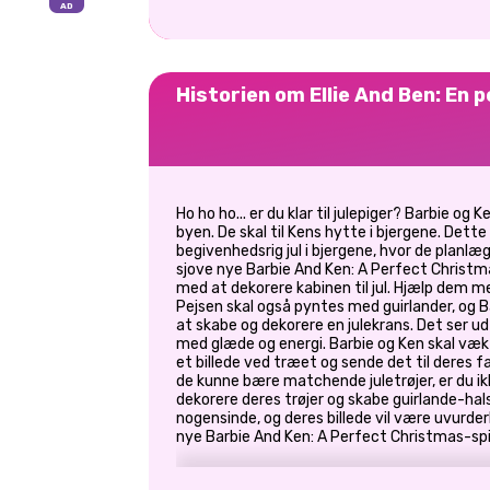
Historien om Ellie And Ben: En p
Ho ho ho... er du klar til julepiger? Barbie og
byen. De skal til Kens hytte i bjergene. Dette
begivenhedsrig jul i bjergene, hvor de planlæ
sjove nye Barbie And Ken: A Perfect Christma
med at dekorere kabinen til jul. Hjælp dem 
Pejsen skal også pyntes med guirlander, og Ba
at skabe og dekorere en julekrans. Det ser ud t
med glæde og energi. Barbie og Ken skal væk f
et billede ved træet og sende det til deres fa
de kunne bære matchende juletrøjer, er du i
dekorere deres trøjer og skabe guirlande-hal
nogensinde, og deres billede vil være uvurder
nye Barbie And Ken: A Perfect Christmas-spi