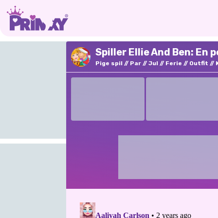
Spiller Ellie And Ben: En 
Pige spil
Par
Jul
Ferie
Outfit