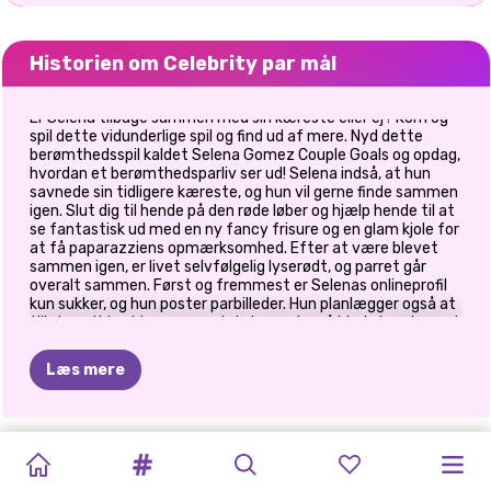
Historien om Celebrity par mål
Er Selena tilbage sammen med sin kæreste eller ej? Kom og
spil dette vidunderlige spil og find ud af mere. Nyd dette
berømthedsspil kaldet Selena Gomez Couple Goals og opdag,
hvordan et berømthedsparliv ser ud! Selena indså, at hun
savnede sin tidligere kæreste, og hun vil gerne finde sammen
igen. Slut dig til hende på den røde løber og hjælp hende til at
se fantastisk ud med en ny fancy frisure og en glam kjole for
at få paparazziens opmærksomhed. Efter at være blevet
sammen igen, er livet selvfølgelig lyserødt, og parret går
overalt sammen. Først og fremmest er Selenas onlineprofil
kun sukker, og hun poster parbilleder. Hun planlægger også at
tilbringe tiden hjemme med sin kæreste, så hjælp hende med
at blive godt tilpas med et sødt outfit. Indret værelset og
vælg parrets yndlings comfort food. Dernæst skal parret
Læs mere
deltage i den kommende festival, hvor alle de kendte skal
være. Slut dig til parsjov i dette yndige spil med
berømtheden Selena Gomez og hendes kæreste!
ISKOLDE
ER
JACK
PHOTOGRAM
GOLDIE
PRINSESSER
CELEBRITY
ELLIE
AND
PRINSESSE
ELLIE
OG
ELLIE
OG
PAR
FROST
LOVERS
CRUSH
DATE
PAR
MÅL
BEN:
EN
BLOOMING
BEN
BEN