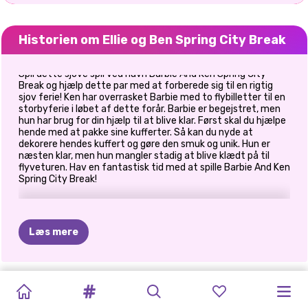
Historien om Ellie og Ben Spring City Break
Spil dette sjove spil ved navn Barbie And Ken Spring City
Break og hjælp dette par med at forberede sig til en rigtig
sjov ferie! Ken har overrasket Barbie med to flybilletter til en
storbyferie i løbet af dette forår. Barbie er begejstret, men
hun har brug for din hjælp til at blive klar. Først skal du hjælpe
hende med at pakke sine kufferter. Så kan du nyde at
dekorere hendes kuffert og gøre den smuk og unik. Hun er
næsten klar, men hun mangler stadig at blive klædt på til
flyveturen. Hav en fantastisk tid med at spille Barbie And Ken
Spring City Break!
Læs mere
ISKOLDE
ER
JACK
PHOTOGRAM
GOLDIE
PRINSESSER
CELEBRITY
ELLIE
AND
PRINSESSE
ELLIE
OG
ELLIE
OG
PAR
FROST
LOVERS
CRUSH
DATE
PAR
MÅL
BEN:
EN
BLOOMING
BEN
BEN