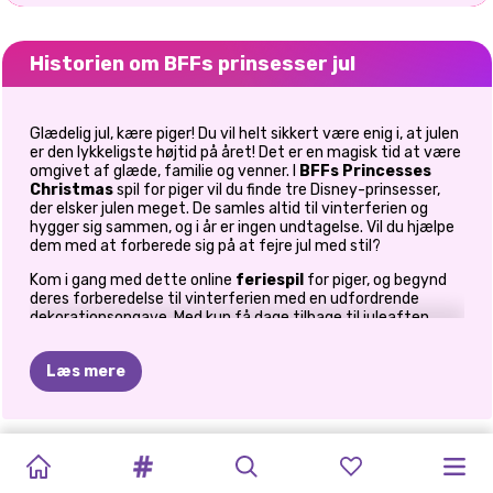
Historien om BFFs prinsesser jul
Glædelig jul, kære piger! Du vil helt sikkert være enig i, at julen
er den lykkeligste højtid på året! Det er en magisk tid at være
omgivet af glæde, familie og venner. I
BFFs Princesses
Christmas
spil for piger vil du finde tre Disney-prinsesser,
der elsker julen meget. De samles altid til vinterferien og
hygger sig sammen, og i år er ingen undtagelse. Vil du hjælpe
dem med at forberede sig på at fejre jul med stil?
Kom i gang med dette online
feriespil
for piger, og begynd
deres forberedelse til vinterferien med en udfordrende
dekorationsopgave. Med kun få dage tilbage til juleaften
besluttede de at pakke de gaver, de skal udveksle mellem
dem, og her kan du hjælpe dem. Er I kvinder klar til at
Læs mere
håndtere denne første udfordring, de forberedte til jer? I
dette online
juledekorationsspil
finder du alt, hvad du
behøver for at give deres gaver et festligt udtryk. Vælg
mellem en bred vifte af indpakningspapir og sløjfer med jule-
ELLIE
KÆRLIGHED
NYTÅRS
FROZEN
BFFS
JUL
FROZEN
PRINSESSER
BLIV
KLAR
ELLIE'S
tema, dine favoritter, og pak smukt en unik gave ind til hver
PRINSESSER
HVORDAN
prinsesse. Når du har udført denne kreative opgave, kan du
CHRISTMAS
I
STIL
GLITTER
PRINCESS
PRINSESSER
GINGERBREAD
CHRISTMAS:
DECEMBERDRØM
MED
MIG:
CHRISTMAS
I
HARLEY
også fortsætte og bevise dine modedesignerfærdigheder!