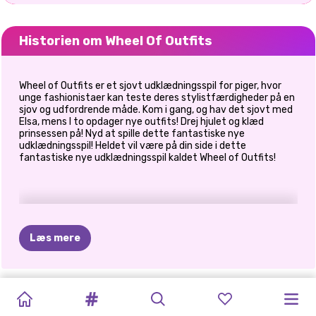
Historien om Wheel Of Outfits
Wheel of Outfits er et sjovt udklædningsspil for piger, hvor
unge fashionistaer kan teste deres stylistfærdigheder på en
sjov og udfordrende måde. Kom i gang, og hav det sjovt med
Elsa, mens I to opdager nye outfits! Drej hjulet og klæd
prinsessen på! Nyd at spille dette fantastiske nye
udklædningsspil! Heldet vil være på din side i dette
fantastiske nye udklædningsspil kaldet Wheel of Outfits!
Læs mere
WEIRDCORE
TIKTOK-
BFFS
MERMAIDCORE
BFFS
Y2K
ÅH
MIN
PRINXY
TIKTOK
SOMMERFESTIV
CYBERPUNK
PRINCESSES
FASHIONISTAER
TRENDS:
MODE
K-POP
ÆSTETIK
FASHION
GOTH
HOUSE
OF
EFTERÅRSMODE
MODE
CITY
FASHION
TRENDY