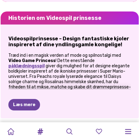
Historien om Videospil prinsesse
Videospilprinsesse – Design fantastiske kjoler
inspireret af dine yndlingsgamle kongelige!
Træd ind i en magisk verden af mode og spilnostalgi med
Video Game Princess
! Dette enestående
påklædningsspil
giver dig mulighed for at designe elegante
boldkjoler inspireret af de ikoniske prinsesser i Super Mario-
universet. Fra Peachs royale lyserøde elegance til Daisys
solrige charme og Rosalinas himmelske skønhed, har du
friheden til at mikse, matche og skabe dit drømmeprinsesse-
look!
Trin 1: Tilpas den perfekte prinsessekjole
Læs mere
Brug Dress Builder til at lave enestående boldkjoler til din
prinsesse! Vælg mellem:
PRINSESSE
PRINSESSE
PRINSESSE
PRINCESS
SNEGUROCHKA
PRINSESSER
PRINSESSE
PRINSESSER
LAV
DIN
PRINCESS
PRINSESSER
PRINSESSER
Bodice Styles
– Gå efter et klassisk, kongeligt eller
moderne look!
VINTERSKØJTETØJ
HJEMLAND
VALENTINS
ANTI-
RUSSISK
BYDER
TIL
ANIMAL
EGEN
FIRST
FOTOGRAM
KARAOKEAFTE