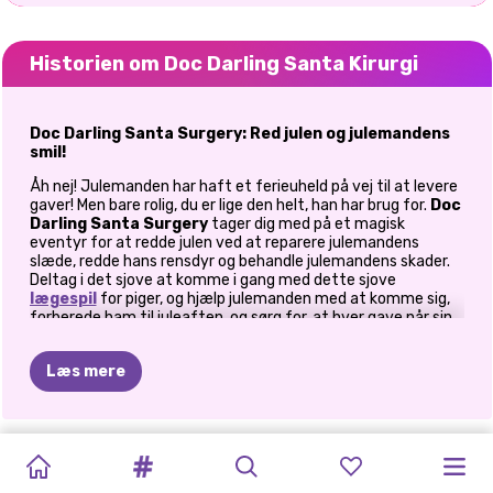
Historien om Doc Darling Santa Kirurgi
Doc Darling Santa Surgery: Red julen og julemandens
smil!
Åh nej! Julemanden har haft et ferieuheld på vej til at levere
gaver! Men bare rolig, du er lige den helt, han har brug for.
Doc
Darling Santa Surgery
tager dig med på et magisk
eventyr for at redde julen ved at reparere julemandens
slæde, redde hans rensdyr og behandle julemandens skader.
Deltag i det sjove at komme i gang med dette sjove
lægespil
for piger, og hjælp julemanden med at komme sig,
forberede ham til juleaften, og sørg for, at hver gave når sin
destination til tiden.
Første stop: Reparer julemandens slæde og genforen
Læs mere
rensdyrene
Før julemanden kan fortsætte sin magiske rejse, har hans
ikoniske slæde brug for din ekspert opmærksomhed. Reparer
CHRISTMAS
XMAS
BLACKPINK
BFF
DIY
UGLY
JULEMANDENS
KIKI'S
PINK
PRINSESSE
FROZEN
BFFS
FROZEN
BLIV
KLAR
slædens ødelagte dele og bring den gnist tilbage, den er
kendt for. Glem ikke rensdyrene. Find og genforen dem for at
SPIRIT
2
INDKØBSVINDUE
JULEKONCERT
CHRISTMAS
CHRISTMAS
VÆRKSTED
CHRISTMAS
MAGIC
PRINCESS
VINTERFERIE
CHRISTMAS:
MED
MIG: