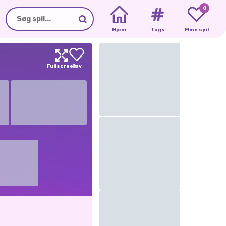
0
Hjem
Tags
Mine spil