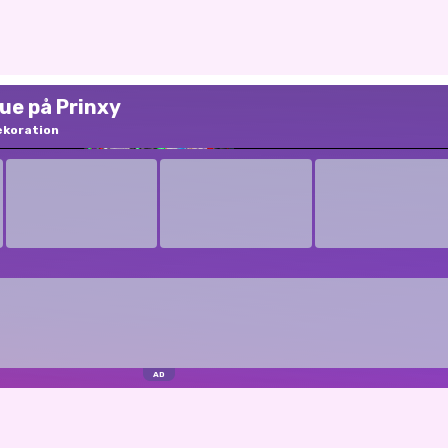
ue på Prinxy
ekoration