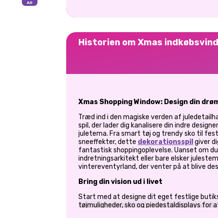
Historien om Xmas indkøbsvin
Xmas Shopping Window: Design din drø
Træd ind i den magiske verden af juledetailh
spil, der lader dig kanalisere din indre desig
juletema. Fra smart tøj og trendy sko til fes
sneeffekter, dette
dekorationsspil
giver di
fantastisk shoppingoplevelse. Uanset om du e
indretningsarkitekt eller bare elsker julestem
vintereventyrland, der venter på at blive des
Bring din vision ud i livet
Start med at designe dit eget festlige buti
tøjmuligheder, sko og piedestaldisplays for 
bedst mulige lys. Vil din butik have et glamou