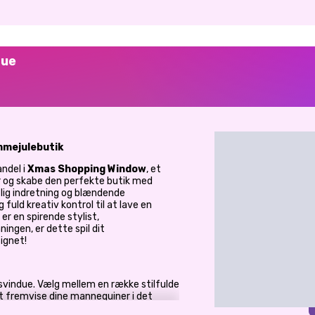
due
mmejulebutik
andel i
Xmas Shopping Window
, et
ner og skabe den perfekte butik med
tlig indretning og blændende
g fuld kreativ kontrol til at lave en
r en spirende stylist,
ningen, er dette spil dit
ignet!
ksvindue. Vælg mellem en række stilfulde
at fremvise dine mannequiner i det
røst, sofistikeret tema eller en