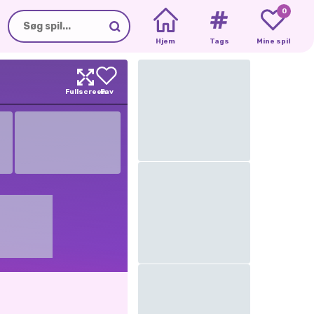
0
Hjem
Tags
Mine spil