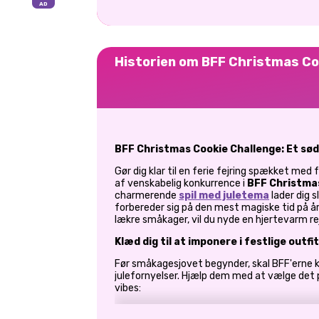
Historien om BFF Christmas Co
BFF Christmas Cookie Challenge: Et sød
Gør dig klar til en ferie fejring spækket med
af venskabelig konkurrence i
BFF Christma
charmerende
spil med juletema
lader dig s
forbereder sig på den mest magiske tid på åre
lækre småkager, vil du nyde en hjertevarm re
Klæd dig til at imponere i festlige outfi
Før småkagesjovet begynder, skal BFF'erne
julefornyelser. Hjælp dem med at vælge det
vibes:
Sweatere med julehygge
: Vælg mellem et