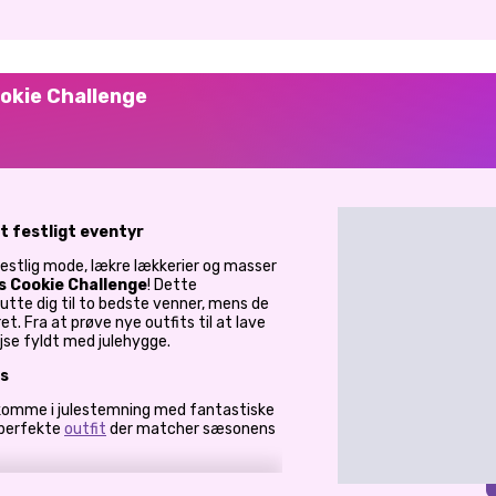
okie Challenge
t festligt eventyr
 festlig mode, lækre lækkerier og masser
s Cookie Challenge
! Dette
lutte dig til to bedste venner, mens de
t. Fra at prøve nye outfits til at lave
jse fyldt med julehygge.
ts
 komme i julestemning med fantastiske
 perfekte
outfit
der matcher sæsonens
 udvalg af hyggelige og farverige