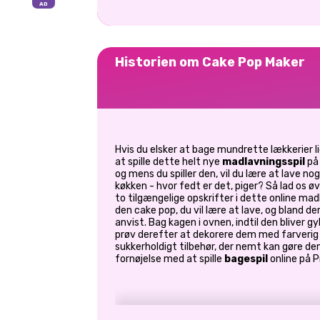
Historien om Cake Pop Maker
Hvis du elsker at bage mundrette lækkerier li
at spille dette helt nye
madlavningsspil
på 
og mens du spiller den, vil du lære at lave no
køkken - hvor fedt er det, piger? Så lad os 
to tilgængelige opskrifter i dette online mad
den cake pop, du vil lære at lave, og bland
anvist. Bag kagen i ovnen, indtil den bliver g
prøv derefter at dekorere dem med farverig g
sukkerholdigt tilbehør, der nemt kan gøre dem
fornøjelse med at spille
bagespil
online på P