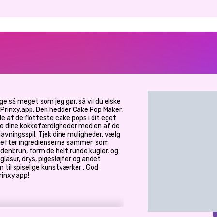
ge så meget som jeg gør, så vil du elske
Prinxy.app. Den hedder Cake Pop Maker,
gle af de flotteste cake pops i dit eget
øve dine kokkefærdigheder med en af de
lavningsspil. Tjek dine muligheder, vælg
 derefter ingredienserne sammen som
yldenbrun, form de helt runde kugler, og
lasur, drys, pigesløjfer og andet
 til spiselige kunstværker . God
rinxy.app!