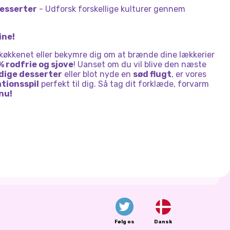
desserter
- Udforsk forskellige kulturer gennem
ine!
i køkkenet eller bekymre dig om at brænde dine lækkerier
% rodfrie og sjove
! Uanset om du vil blive den næste
dige desserter
eller blot nyde en
sød flugt
, er vores
tionsspil
perfekt til dig. Så tag dit forklæde, forvarm
nu!
Følg os
Dansk