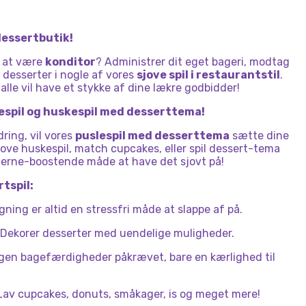
 dessertbutik!
r at være
konditor
? Administrer dit eget bageri, modtag
 desserter i nogle af vores
sjove spil i restaurantstil
.
 alle vil have et stykke af dine lækre godbidder!
espil og huskespil med desserttema!
ring, vil vores
puslespil med desserttema
sætte dine
ove huskespil, match cupcakes, eller spil dessert-tema
jerne-boostende måde at have det sjovt på!
rtspil:
ning er altid en stressfri måde at slappe af på.
Dekorer desserter med uendelige muligheder.
ngen bagefærdigheder påkrævet, bare en kærlighed til
Lav cupcakes, donuts, småkager, is og meget mere!