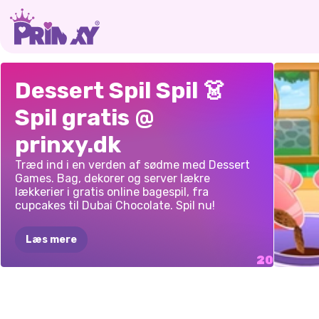
LÆKKER
GØR-DET-SELV
MADL
PIECE
OF
BFF
LÆKK
Dessert Spil Spil 👗
VAFFELIS
KAGEBAGNING
CAGE
CHRISTMAS
CHOK
Spil gratis @
COOKIE
prinxy.dk
CHALLENGE
Træd ind i en verden af ​​sødme med Dessert
Games. Bag, dekorer og server lækre
lækkerier i gratis online bagespil, fra
cupcakes til Dubai Chocolate. Spil nu!
Læs mere
HASS
BAGNING
MORS
OVERRASKELSE