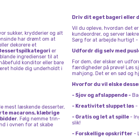
IFTER:
KØKKEN
NTÆRTE
Driv dit eget bageri eller
Vil du opleve, hvordan det e
vor sukker, krydderier og alt
kundeordrer, og server lækre
ensinde har drømt om at
Sørg for at arbejde hurtigt -
ller dekorere et
Dessertspilkategori
er
Udfordr dig selv med pusl
lande ingredienser til at
For dem, der elsker en udford
håbefuld konditor eller bare
færdigheder på prøve! Løs sj
ret holde dig underholdt i
mahjong. Det er en sød og h
Hvorfor du vil elske desse
- Sjov og afslappende -
Bag
- Kreativitet sluppet løs
- 
f de mest læskende desserter,
arte macarons, klæbrige
- Gratis og let at spille
- I
dbidder
. Følg nemme trin-
slik!
ind i ovnen for at skabe
- Forskellige opskrifter
- 