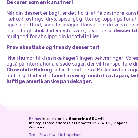
Dekorer som en kunstner!
Når din dessert er bagt, er det tid til at få din indre ku
række frostings, drys, spiseligt glitter og toppings for at
lige så godt ud, som de smager. Uanset om du vil skab
eller et rigt chokolademesterværk, giver disse
dessertd
mulighed for at slippe din kreativitet løs.
Prøv eksotiske og trendy desserter!
Ikke i humør til klassiske kager? Ingen bekymringer! Vore
også på internationale søde sager, der vil transportere d
Chocolate Baking
lader dig udforske Mellemøstens rig
andre spil lader dig
lave farverig mochi fra Japan, læ
luftige amerikanske pandekager.
Prinxy
is operated by
Gamerina SRL
with
the registered address at Cometei St. 2-4, Cluj-Napoca,
Romania
Om
Privatliv
Betingelser