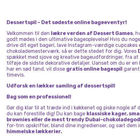
OPSKR
PEKA
Dessertspil – Det sødeste online bageeventyr!
Velkommen til den
lækre verden af ​​Dessert Games
, h
godt mødes i den ultimative bageoplevelse! Hvis du nog
drive dit eget bageri, lave Instagram-værdige cupcakes e
chokolademesterværk, så er dette stedet for dig. Vores
spækket med sjove og kreative bageudfordringer, fra at b
tilføje de sidste dekorative detaljer. Uanset om du er en 
har en sød tand, vil disse
gratis online bagespil
garante
timevis.
Udforsk en lækker samling af dessertspil!
Bag som en professionel!
Gør dig klar til at træde ind i køkkenet og piske nogle a
du kan forestille dig! Du kan bage
klassiske kager, sm
brownies eller de mest trendy Dubai-chokoladego
for-trin opskrifter, bland dine ingredienser, og sæt dem 
himmelske lækkerier.