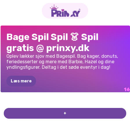
LÆKKER
GØR-DET-SELV
JULEMADLAVNINGSKOK
TINY
BAKER
BLONDIE
I
DEN
DESSERT
LÆKKER
LÆKKER
HASSEL
OG
PRINSESSE
MAGIC
HASSEL
OG
BLACKFOREST
CAKE
POP
BAGNING
Bage Spil Spil 👗 Spil
VAFFELIS
KAGEBAGNING
REGNBUE
VIRKELIGE
MAKER
CHOKOLADEFABRIK
DOUGHNUTFABRIK
MORS
CHRISTMAS
DIY
MORS
KAGEMAGER
MAKER
OVERRASKELSE
gratis @ prinxy.dk
SMØRCREME
VERDEN
OPSKRIFTER:
OPSKRIFTER:
KAGE
Oplev lækker sjov med Bagespil. Bag kager, donuts,
CHOKOLADETORTE
PEKANTÆRTE
feriedesserter og mere med Barbie, Hazel og dine
yndlingsfigurer. Deltag i det søde eventyr i dag!
Læs mere
ELLIE
SIDDER
KITTYS
BAGERI
FAST
+
DERHJEMME